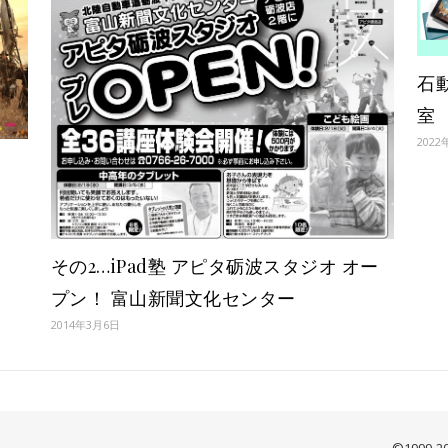
石
室
2022
その2…iPad塾 アピタ砺波スタジオ オー
プン！ 富山新聞文化センター
2014年3月6日
©1999-2