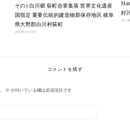
Ma
その3 白川郷 荻町合掌集落 世界文化遺産
好
国指定 重要伝統的建造物群保存地区 岐阜
2017
県大野郡白川村荻町
2013年10月9日
コメントを残す
。
※
が付いている欄は必須項目です