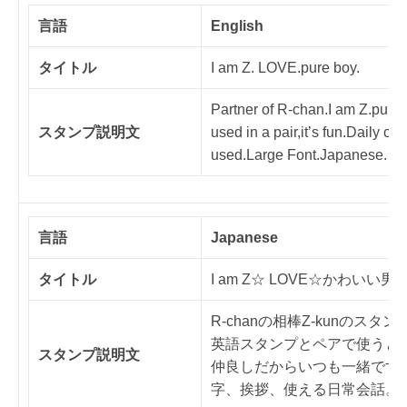
言語
English
タイトル
I am Z. LOVE.pure boy.
Partner of R-chan.I am Z.pure 
スタンプ説明文
used in a pair,it’s fun.Daily co
used.Large Font.Japanese.
言語
Japanese
タイトル
I am Z☆ LOVE☆かわいい男
R-chanの相棒Z-kunのスタン
英語スタンプとペアで使うと
スタンプ説明文
仲良しだからいつも一緒です
字、挨拶、使える日常会話。