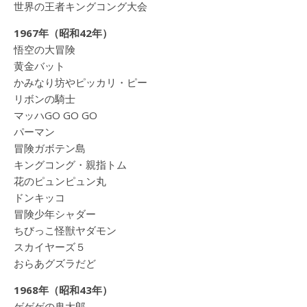
世界の王者キングコング大会
1967年（昭和42年）
悟空の大冒険
黄金バット
かみなり坊やピッカリ・ピー
リボンの騎士
マッハGO GO GO
パーマン
冒険ガボテン島
キングコング・親指トム
花のピュンピュン丸
ドンキッコ
冒険少年シャダー
ちびっこ怪獣ヤダモン
スカイヤーズ５
おらあグズラだど
1968年（昭和43年）
ゲゲゲの鬼太郎