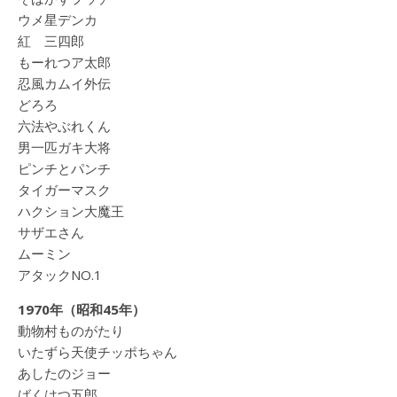
ウメ星デンカ
紅 三四郎
もーれつア太郎
忍風カムイ外伝
どろろ
六法やぶれくん
男一匹ガキ大将
ピンチとパンチ
タイガーマスク
ハクション大魔王
サザエさん
ムーミン
アタックNO.1
1970年（昭和45年）
動物村ものがたり
いたずら天使チッポちゃん
あしたのジョー
ばくはつ五郎