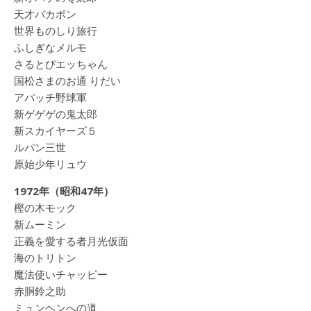
天才バカボン
世界ものしり旅行
ふしぎなメルモ
さるとびエッちゃん
国松さまのお通 りだい
アパッチ野球軍
新ゲゲゲの鬼太郎
新スカイヤーズ５
ルパン三世
原始少年リュウ
1972年（昭和47年）
樫の木モック
新ムーミン
正義を愛する者月光仮面
海のトリトン
魔法使いチャッピー
赤胴鈴之助
ミュンヘンへの道