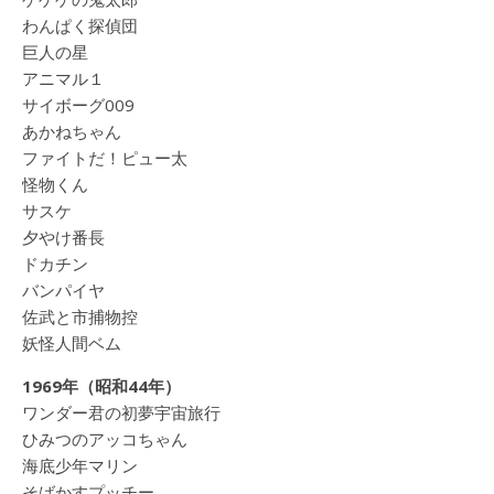
わんぱく探偵団
巨人の星
アニマル１
サイボーグ009
あかねちゃん
ファイトだ！ピュー太
怪物くん
サスケ
夕やけ番長
ドカチン
バンパイヤ
佐武と市捕物控
妖怪人間ベム
1969年（昭和44年）
ワンダー君の初夢宇宙旅行
ひみつのアッコちゃん
海底少年マリン
そばかすプッチー