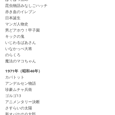
昆虫物語みなしごハッチ
赤き血のイレブン
日本誕生
マンガ人物史
男どアホウ！甲子園
キックの鬼
いじわるばあさん
いなかっぺ大将
のらくろ
魔法のマコちゃん
1971年（昭和46年）
カバトット
アンデルセン物語
珍豪ムチャ兵衛
ゴルゴ13
アニメンタリー決断
さすらいの太陽
新オバケのＱ太郎