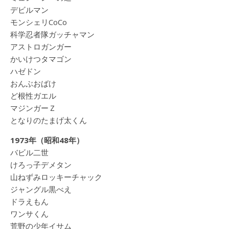
デビルマン
モンシェリCoCo
科学忍者隊ガッチャマン
アストロガンガー
かいけつタマゴン
ハゼドン
おんぶおばけ
ど根性ガエル
マジンガーＺ
となりのたまげ太くん
1973年（昭和48年）
バビル二世
けろっ子デメタン
山ねずみロッキーチャック
ジャングル黒べえ
ドラえもん
ワンサくん
荒野の少年イサム