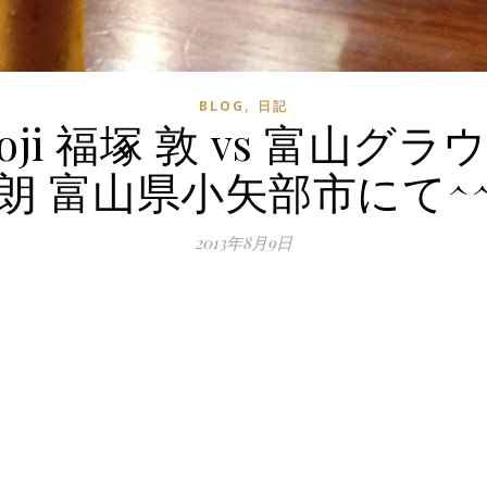
,
BLOG
日記
ji 福塚 敦 vs 富山グラ
朗 富山県小矢部市にて^
2013年8月9日