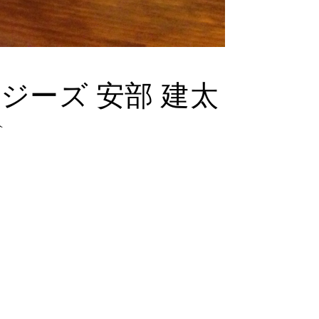
ウジーズ 安部 建太
^