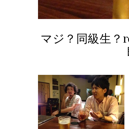
マジ？同級生？ro