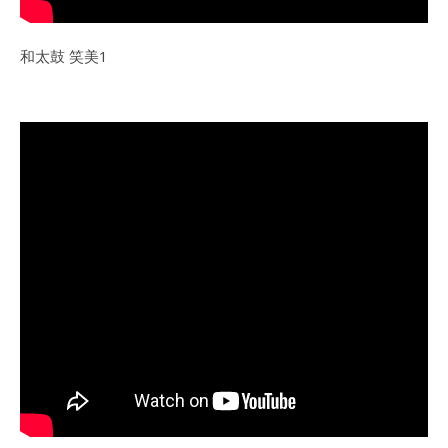
和太鼓 笑美1