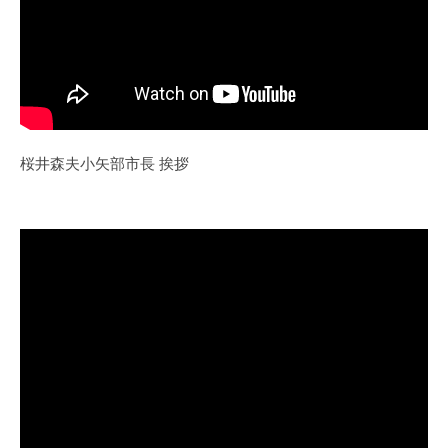
桜井森夫小矢部市長 挨拶