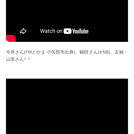
今井さん(FMとやま 小矢部市出身)、鍋田さん(KNB)、左袖・
山室さん^ ^