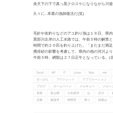
炎天下の下で真っ黒クロスケになりながら川遊
久々に…本業の漁師復活だ(笑)
毛針や友釣りなどのアユ釣り漁は１６日、県内
黒部川左岸の人工水路では、午前５時の解禁と
時間で約２０匹を釣り上げた。「まだまだ満足
携排砂の影響を考慮して、県内の他の河川より
午前５時、網類は２７日正午となっている。(北
Excel
HP
IT
Linax
Mac
net
ぜっぴん
アウトレット
アプリケーション
ブログ
ホームページ
メルギュー
メルヘ
宮島
富山県
小矢部市
山
庄川
石動
砺波市
神明宮
祭り
稲葉山