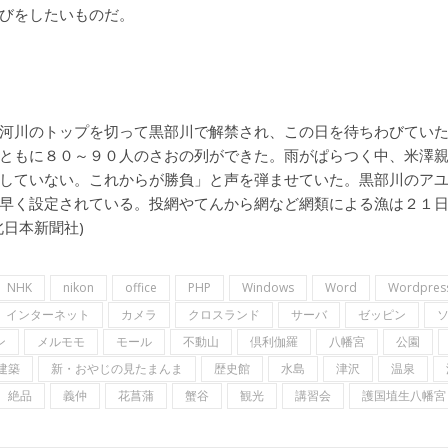
びをしたいものだ。
河川のトップを切って黒部川で解禁され、この日を待ちわびてい
ともに８０～９０人のさおの列ができた。雨がぱらつく中、米澤
していない。これからが勝負」と声を弾ませていた。黒部川のア
早く設定されている。投網やてんから網など網類による漁は２１
日本新聞社)
NHK
nikon
office
PHP
Windows
Word
Wordpres
インターネット
カメラ
クロスランド
サーバ
ゼッピン
ン
メルモモ
モール
不動山
倶利伽羅
八幡宮
公園
建築
新・おやじの見たまんま
歴史館
水島
津沢
温泉
絶品
義仲
花菖蒲
蟹谷
観光
講習会
護国埴生八幡宮