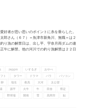
た愛好者が思い思いのポイントに糸を垂らした。
親太郎さん（６７）＝魚津市新角川、無職＝は２
ユ釣り漁の解禁日は、出し平、宇奈月両ダムの連
日正午に解禁。他の河川での釣り漁解禁は２２日
s
zeppin
いするぎ
おやべ
ソフト
タワー
ドラマ
バラ
パソコン
卵
埴生
夜高
大河
太公望
湯
源平
火牛
牛
田舎
県定
野球場
開発
雪
高岡市
鮎