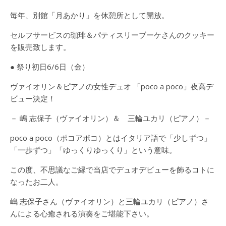
毎年、別館「月あかり」を休憩所として開放。
セルフサービスの珈琲＆パティスリーブーケさんのクッキー
を販売致します。
● 祭り初日6/6日（金）
ヴァイオリン＆ピアノの女性デュオ 「poco a poco」夜高デ
ビュー決定！
－ 嶋 志保子（ヴァイオリン）＆ 三輪ユカリ（ピアノ）－
poco a poco（ポコアポコ）とはイタリア語で「少しずつ」
「一歩ずつ」「ゆっくりゆっくり」という意味。
この度、不思議なご縁で当店でデュオデビューを飾るコトに
なったお二人。
嶋 志保子さん（ヴァイオリン）と三輪ユカリ（ピアノ）さ
んによる心癒される演奏をご堪能下さい。