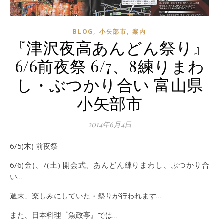
,
,
BLOG
小矢部市
案内
『津沢夜高あんどん祭り』
6/6前夜祭 6/7、8練りまわ
し・ぶつかり合い 富山県
小矢部市
2014年6月4日
6/5(木) 前夜祭
6/6(金)、7(土) 開会式、あんどん練りまわし、ぶつかり合
い…
週末、楽しみにしていた・祭りが行われます…
また、日本料理『魚政亭』では…