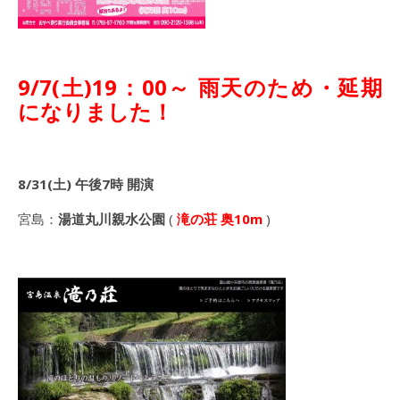
9/7(土)19：00～ 雨天のため・延期
になりました！
8/31(土) 午後7時 開演
宮島：
湯道丸川親水公園
(
滝の荘
奥10m
)