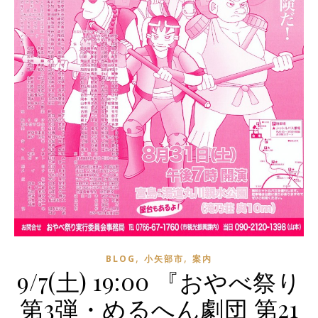
,
,
BLOG
小矢部市
案内
9/7(土) 19:00 『おやべ祭り
第3弾・めるへん劇団 第21