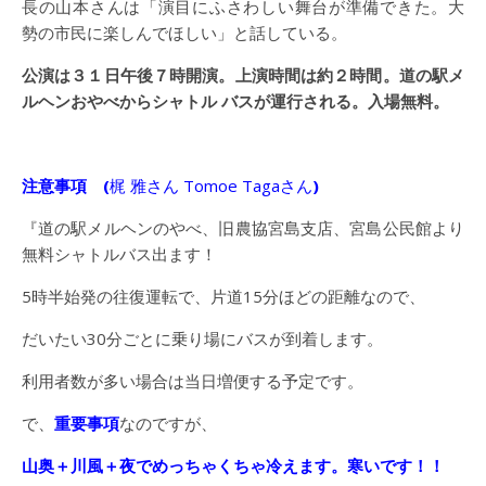
長の山本さんは「演目にふさわしい舞台が準備できた。大
勢の市民に楽しんでほしい」と話している。
公演は３１日午後７時開演。上演時間は約２時間。道の駅メ
ルヘンおやべからシャトル バスが運行される。入場無料。
注意事項 (
梶 雅
さん
Tomoe Taga
さん
)
『道の駅メルヘンのやべ、旧農協宮島支店、宮島公民館より
無料シャトルバス出ます！
5時半始発の往復運転で、片道15分ほどの距離なので、
だいたい30分ごとに乗り場にバスが到着します。
利用者数が多い場合は当日増便する予定です。
で、
重要事項
なのですが、
山奥＋川風＋夜でめっちゃくちゃ冷えます。寒いです！！