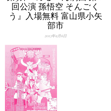
回公演 孫悟空 そんごく
う』入場無料 富山県小矢
部市
2013年9月6日