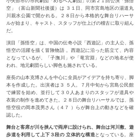
小矢部市の市民劇団「めるへん劇団」の第２１回公演「孫悟
空」（富山新聞社後援）は ３１日、同市宮島地区の湯道丸
川親水公園で開かれる。２８日から本格的な舞台リハーサ
ルが始まり、キャスト、スタッフが仕上げの稽古に取り組ん
だ。
演目「孫悟空」は、中国の伝奇小説「西遊記」の主人公、孫
悟空の活躍を描く冒険物語 。西遊記に沿った筋立て、内容
となっているが、「子撫川」や「竜宮淵」などの地名が使
われ、地元劇団らしい脚色も施されている。
座長の山本克博さんを中心に全員がアイデアを持ち寄り、脚
本を作成した。出演者は３ ５人。７月中旬から宮島公民館
で練習を始め、並行して３０人あまりのスタッフが道具や
衣装の制作を進めてきた。２８日の舞台リハーサルでは、孫
悟空役の岡本茂男さん（４７ ）らが舞台上の動きなどを確
認した。
舞台と客席が川を挟んで両岸に設けられ、舞台は河川敷、遊
歩道を利用して上下３段の 立体的な構造
となっている。座